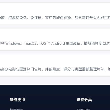
播放」资源均免费、免注册、零广告即点即播，您只需打开页面即可
ndows、macOS、iOS 与 Android 主流设备，播放清晰度自
韩高分电影与亚洲热门佳片，并按热度、评分与类型重新整理片单，
服务支持
影视分类
、