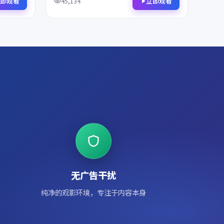
诚意之作，影迷不容错过。
即观看
立即观看
45,134
无广告干扰
纯净的观影环境，专注于内容本身