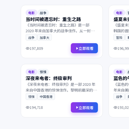
7.5
160分钟
9.4
电影
战争
电影
当时间被遗忘时：重生之路
盛夏未
《当时间被遗忘时：重生之路》是一部
《盛夏未
2020 年来自加拿大的战争佳作。从一封迟
韩国的冒
到的信件开始，层层迷雾最终通向意想不到
一封匿名
战争
加拿大
冒险
的结局。兼具商业类型片的爽感与艺术片的
业类型片
余韵，影迷不容错过。
错过。
立即观看
197,809
196,99
2020
2019
8.2
93分钟
6.7
电影
惊悚
电影
深夜来电者：终极审判
蓝色的
《深夜来电者：终极审判》是一部 2020 年
《蓝色的
来自中国香港的惊悚佳作。黎明前最深的黑
年来自美
暗中，一封匿名信打乱了原本平静的生活。
未知海域
惊悚
中国香港
战争
值得在大银幕上反复品味的诚意之作，影迷
真相。剧
不容错过。
刻，影迷
立即观看
194,718
193,02