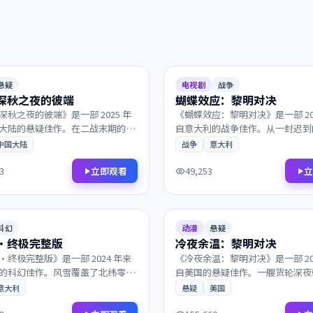
2025
96分钟
6.9
悬疑
电视剧
战争
深秋之夜的彼端
蝴蝶效应：黎明对决
深秋之夜的彼端》是一部 2025 年
《蝴蝶效应：黎明对决》是一部 20
大陆的悬疑佳作。在二战末期的欧
自意大利的战争佳作。从一封迟到
看似偶然的相遇背后藏着惊人的真
始，父子在沉默中重新认识彼此。
中国大陆
战争
意大利
商业类型片的爽感与艺术片的余
乐的张力让每一帧都值得细细品鉴
不容错过。
容错过。
立即观看
立
3
49,253
2024
157分钟
9.1
科幻
动漫
悬疑
·终极完整版
冷夜余温：黎明对决
·终极完整版》是一部 2024 年来
《冷夜余温：黎明对决》是一部 20
的科幻佳作。风雪覆盖了北纬零度
自美国的悬疑佳作。一艘货轮深夜
主角踏上一段关于救赎与重生的旅
海域，一段尘封多年的往事被缓缓
意大利
悬疑
美国
反转令人回味，情感层次饱满深
具商业类型片的爽感与艺术片的余