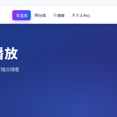
主页
分类
搜索
个人中心
播放
、随点随看