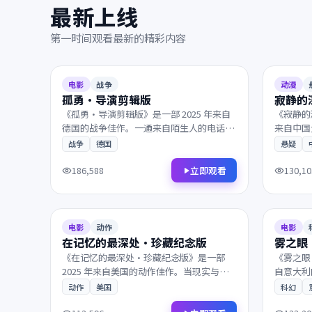
最新上线
第一时间观看最新的精彩内容
2025
2025
8.5
102分钟
8.0
电影
战争
动漫
孤勇·导演剪辑版
寂静的
《孤勇·导演剪辑版》是一部 2025 年来自
《寂静的
德国的战争佳作。一通来自陌生人的电话打
来自中国
破了平静，一群孤独的旅人在终点的小酒馆
洲战场，
战争
德国
悬疑
相遇。镜头语言细腻动人，配乐与画面相得
相。兼具
益彰，影迷不容错过。
韵，影迷
立即观看
186,588
130,10
2025
2024
9.0
104分钟
9.3
电影
动作
电影
在记忆的最深处·珍藏纪念版
雾之眼
《在记忆的最深处·珍藏纪念版》是一部
《雾之眼
2025 年来自美国的动作佳作。当现实与回
自意大利
忆的界限渐渐模糊，层层迷雾最终通向意想
的边境，
动作
美国
科幻
不到的结局。是近年来不可多得的院线佳
程。剧情