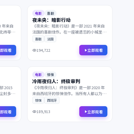
103分钟
7.7
125分钟
电影
喜剧
夜未央：暗影行动
3 年来自
《夜未央：暗影行动》是一部 2021 年来自
北纬零度
法国的喜剧佳作。在一座被遗忘的小城里，
中互相拉
一段隐忍多年的爱意终于得以释放。凭借出
喜剧
法国
面相得益
色的剧本与表演获得多项国际奖项提名，影
迷不容错过。
即观看
立即观看
194,722
2020
103分钟
6.6
141分钟
电影
惊悚
冷雨夜归人：终极审判
2015
《冷雨夜归人：终极审判》是一部 2020 年
尘封多年
来自西班牙的惊悚佳作。当所有人都以为故
此。画面
事已经结束，理想与现实在一次次抉择中互
惊悚
西班牙
难忘，影
相拉扯。剧情反转令人回味，情感层次饱满
深刻，影迷不容错过。
即观看
立即观看
189,913