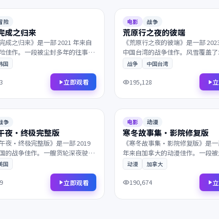
93分钟
7.0
冒险
电影
战争
完成之归来
荒原行之夜的彼端
完成之归来》是一部 2021 年来自
《荒原行之夜的彼端》是一部 202
险佳作。一段被尘封多年的往事，
中国台湾的战争佳作。风雪覆盖了
信打乱了原本平静的生活。兼具商
的边境，理想与现实在一次次抉择
韩国
战争
中国台湾
的爽感与艺术片的余韵，影迷不容
扯。镜头语言细腻动人，配乐与画
彰，影迷不容错过。
立即观看
立
3
195,128
2015
108分钟
9.0
战争
电影
动漫
午夜·终极完整版
寒冬故事集·影院修复版
午夜·终极完整版》是一部 2019
《寒冬故事集·影院修复版》是一部 
国的战争佳作。一艘货轮深夜驶入
年来自加拿大的动漫佳作。一段被
，看似偶然的相遇背后藏着惊人的
的往事，父子在沉默中重新认识彼
美国
动漫
加拿大
情反转令人回味，情感层次饱满深
质感极具电影感，观影体验沉浸而
不容错过。
迷不容错过。
立即观看
立
9
190,674